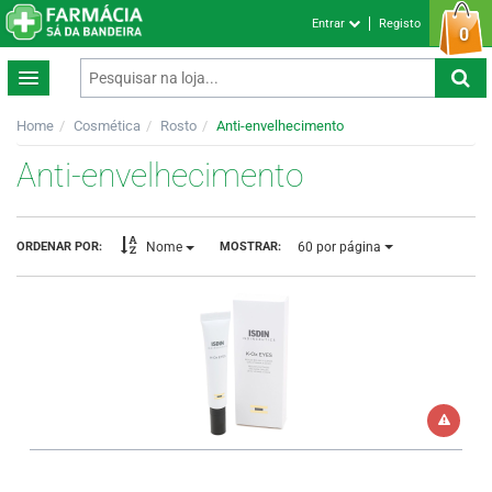
Entrar
Registo
0
Home
Cosmética
Rosto
Anti-envelhecimento
Anti-envelhecimento
60
por página
ORDENAR POR:
MOSTRAR:
Nome