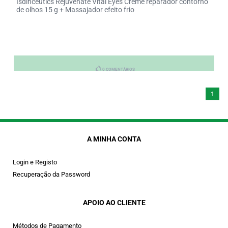
Isdinceutics Rejuvenate Vital Eyes Creme reparador contorno
de olhos 15 g + Massajador efeito frio
0 COMENTÁRIOS
1
A MINHA CONTA
Login e Registo
Recuperação da Password
APOIO AO CLIENTE
Métodos de Pagamento