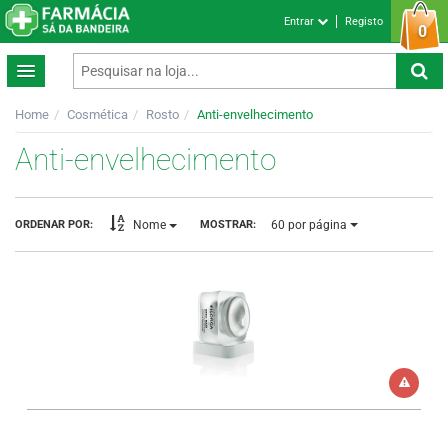
Entrar
Registo
0
Home
Cosmética
Rosto
Anti-envelhecimento
Anti-envelhecimento
60
por página
ORDENAR POR:
MOSTRAR:
Nome