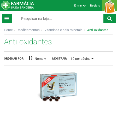
Entrar
Registo
0
Home
Medicamentos
Vitaminas e sais minerais
Anti-oxidantes
Anti-oxidantes
60
por página
ORDENAR POR:
MOSTRAR:
Nome