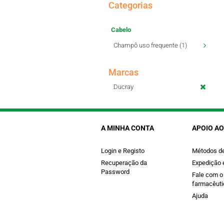
Categorias
Cabelo
Champô uso frequente (1)
Marcas
Ducray
A MINHA CONTA
APOIO AO
Login e Registo
Métodos d
Recuperação da
Expedição 
Password
Fale com o
farmacêuti
Ajuda