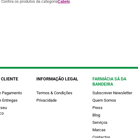
Confira os produtos da categoria
Cabelo
 CLIENTE
INFORMAÇÃO LEGAL
FARMÁCIA SÁ DA
BANDEIRA
e Pagamento
Termos & Condições
Subscrever Newsletter
e Entregas
Privacidade
Quem Somos
 seu
Press
co
Blog
Serviços
Marcas
Contactos