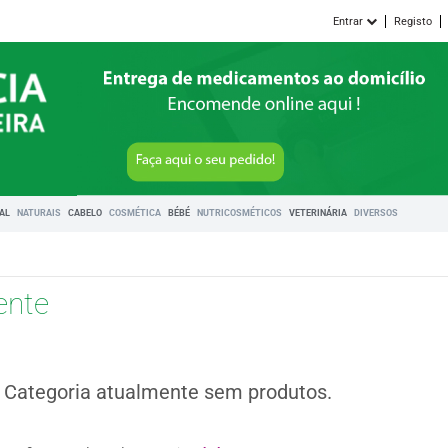
Entrar
Registo
RAL
NATURAIS
CABELO
COSMÉTICA
BÉBÉ
NUTRICOSMÉTICOS
VETERINÁRIA
DIVERSOS
ente
Categoria atualmente sem produtos.