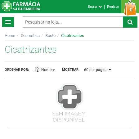
Entrar
Registo
0
Home
Cosmética
Rosto
Cicatrizantes
Cicatrizantes
60
por página
ORDENAR POR:
MOSTRAR:
Nome