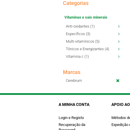
Categorias
Vitaminas e sais minerais
Anti-oxidantes (1)
Específicos (3)
Multi-vitamínicos (5)
Tónicos e Energizantes (4)
Vitamina c (1)
Marcas
Cerebrum
A MINHA CONTA
APOIO AO
Login e Registo
Métodos d
Recuperação da
Expedição 
Password