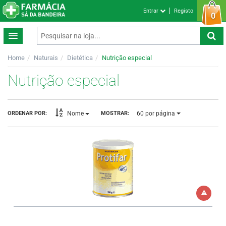
Entrar
Registo
0
Home
Naturais
Dietética
Nutrição especial
Nutrição especial
60
por página
ORDENAR POR:
MOSTRAR:
Nome