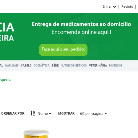
Entrar
Registo
RAL
NATURAIS
CABELO
COSMÉTICA
BÉBÉ
NUTRICOSMÉTICOS
VETERINÁRIA
DIVERSOS
special
60
por página
ORDENAR POR:
MOSTRAR:
Nome