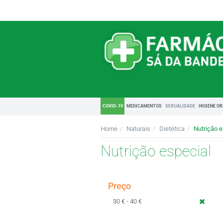
COVID-19
MEDICAMENTOS
SEXUALIDADE
HIGIENE O
Home
Naturais
Dietética
Nutrição e
Nutrição especial
Preço
30 € - 40 €