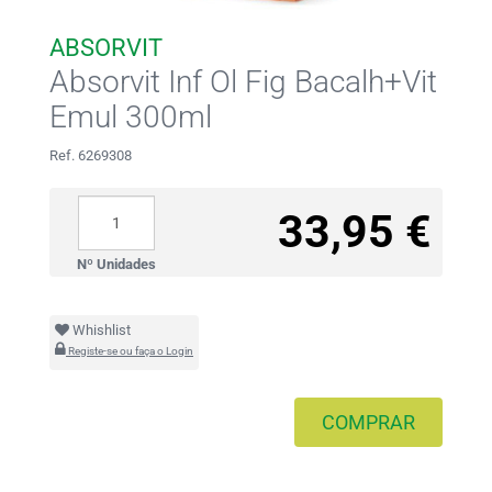
ABSORVIT
Absorvit Inf Ol Fig Bacalh+Vit
Emul 300ml
Ref. 6269308
33,95 €
Nº Unidades
Whishlist
Registe-se ou faça o Login
COMPRAR