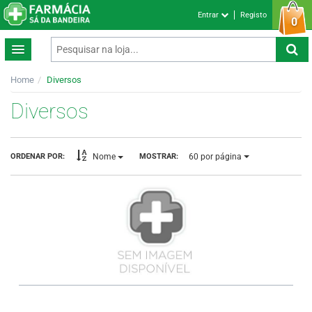
Entrar
Registo
0
Home
Diversos
Diversos
60
por página
ORDENAR POR:
MOSTRAR:
Nome