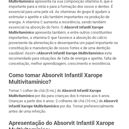
Multivitamínico
apresenta na sua composição vitamina A, que é
importante para a vista e para a formação dos ossos e dentes. É
essencial para uma pele sã. As vitaminas do grupo B ajudam a
estimular o apetite e são também importantes na produção de
energia. A vitamina C aumenta a resistência, sendo também
essencial na absorção do ferro. O
Absorvit Infantil Xarope
Multivitamínico
apresenta também, e entre outros constituintes
importantes, a vitamina D que favorece a absorção do cálcio
proveniente da alimentação e desempenha um papel importante na
constituição e manutenção de ossos fortes e de uma dentição
saudável. Assim o
Absorvit Infantil Xarope Multivitamínico
esta
recomendado para situações de falta de energia e apetite, falta de
concetração, melhor aprendizagem, crescimento e resistência.
Como tomar Absorvit Infantil Xarope
Multivitamínico?
Tomar 1 colher de chá (5 mL) de
Absorvit Infantil Xarope
Multivitamínico
por dia para crianças dos 6 meses aos 6 anos.
Crianças a partir dos 6 anos: 2 colheres de chá (10 mL) de
Absorvit
Infantil Xarope Multivitamínico
por dia. Tomar preferencialmente
antes de uma refeição.
Apresentação do Absorvit Infantil Xarope