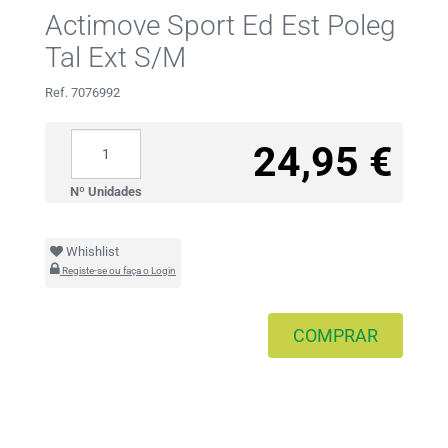
Actimove Sport Ed Est Poleg
Tal Ext S/M
Ref. 7076992
24,95 €
Nº Unidades
Whishlist
Registe-se ou faça o Login
COMPRAR