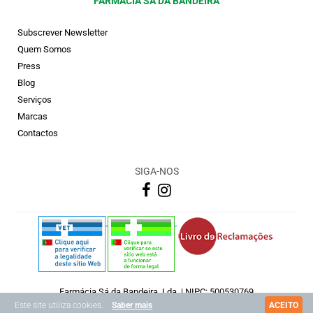
FARMÁCIA SÁ DA BANDEIRA
Subscrever Newsletter
Quem Somos
Press
Blog
Serviços
Marcas
Contactos
SIGA-NOS
Farmácia Sá da Bandeira, Lda. | NIPC: 500530769
Copyright © 2026 Farmácia Sá Da Bandeira
Este site utiliza cookies.
Saber mais
ACEITO