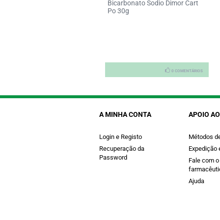
Bicarbonato Sodio Dimor Cart
etona Dimor 60ml
Po 30g
0 COMENTÁRIOS
0 COMENTÁRIOS
A MINHA CONTA
APOIO AO
Login e Registo
Métodos d
Recuperação da
Expedição 
Password
Fale com o
farmacêuti
Ajuda