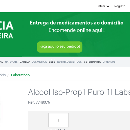
Entrar
Registo
RAL
NATURAIS
CABELO
COSMÉTICA
BÉBÉ
NUTRICOSMÉTICOS
VETERINÁRIA
DIVERSOS
ório
Laboratório
Alcool Iso-Propil Puro 1l Lab
Ref. 7748376