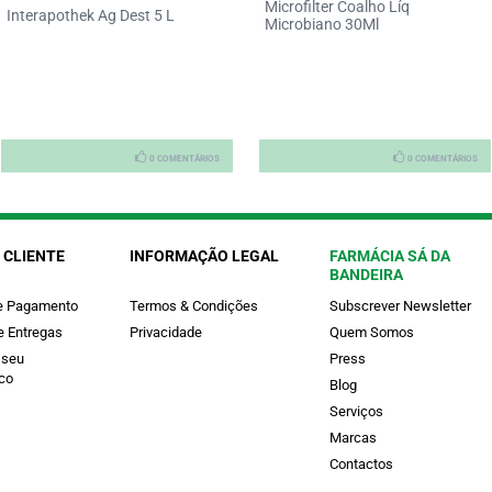
Microfilter Coalho Líq
Interapothek Ag Dest 5 L
Microbiano 30Ml
0 COMENTÁRIOS
0 COMENTÁRIOS
 CLIENTE
INFORMAÇÃO LEGAL
FARMÁCIA SÁ DA
BANDEIRA
e Pagamento
Termos & Condições
Subscrever Newsletter
e Entregas
Privacidade
Quem Somos
 seu
Press
co
Blog
Serviços
Marcas
Contactos