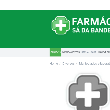
COVID-19
MEDICAMENTOS
SEXUALIDADE
HIGIENE O
Home
Diversos
Manipulados e laborat