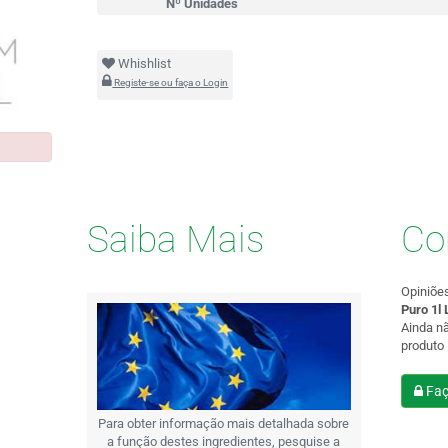
Nº Unidades
Whishlist
Registe-se ou faça o Login
Saiba Mais
Co
Opiniõe
Puro 1l
Ainda n
produto
Faç
Para obter informação mais detalhada sobre
a função destes ingredientes, pesquise a