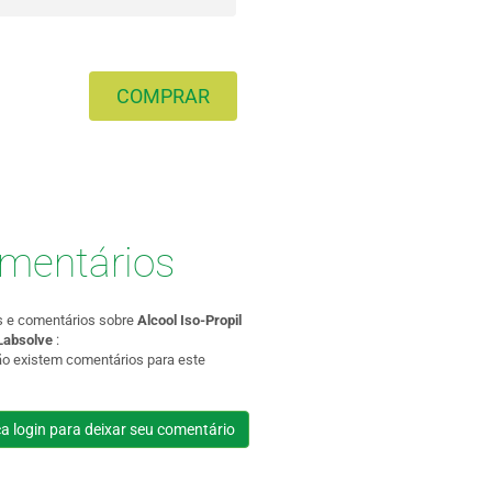
COMPRAR
mentários
s e comentários sobre
Alcool Iso-Propil
 Labsolve
:
ão existem comentários para este
a login para deixar seu comentário