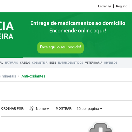
Entrar
Registo
RAL
NATURAIS
CABELO
COSMÉTICA
BÉBÉ
NUTRICOSMÉTICOS
VETERINÁRIA
DIVERSOS
s minerais
Anti-oxidantes
60
por página
ORDENAR POR:
MOSTRAR:
Nome