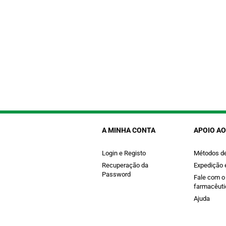
A MINHA CONTA
APOIO AO
Login e Registo
Métodos d
Recuperação da
Expedição 
Password
Fale com o
farmacêuti
Ajuda