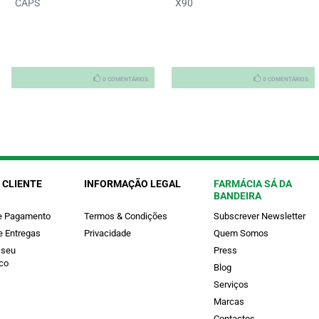
CAPS
X90
0 COMENTÁRIOS
0 COMENTÁRIOS
 CLIENTE
INFORMAÇÃO LEGAL
FARMÁCIA SÁ DA
BANDEIRA
e Pagamento
Termos & Condições
Subscrever Newsletter
e Entregas
Privacidade
Quem Somos
 seu
Press
co
Blog
Serviços
Marcas
Contactos