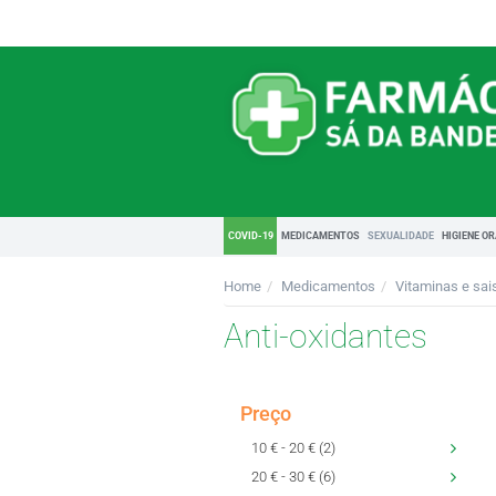
COVID-19
MEDICAMENTOS
SEXUALIDADE
HIGIENE O
Home
Medicamentos
Vitaminas e sai
Anti-oxidantes
Preço
10 € - 20 € (2)
20 € - 30 € (6)