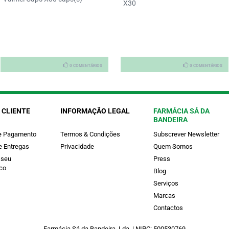
X30
0 COMENTÁRIOS
0 COMENTÁRIOS
 CLIENTE
INFORMAÇÃO LEGAL
FARMÁCIA SÁ DA
BANDEIRA
e Pagamento
Termos & Condições
Subscrever Newsletter
e Entregas
Privacidade
Quem Somos
 seu
Press
co
Blog
Serviços
Marcas
Contactos
Farmácia Sá da Bandeira, Lda. | NIPC: 500530769