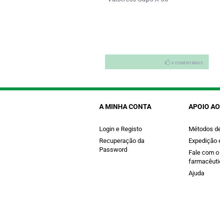
0 COMENTÁRIOS
0 COMENTÁRIOS
A MINHA CONTA
APOIO AO
Login e Registo
Métodos d
Recuperação da
Expedição 
Password
Fale com o
farmacêuti
Ajuda