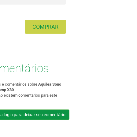
COMPRAR
mentários
s e comentários sobre
Aquilea Sono
omp X30
:
ão existem comentários para este
a login para deixar seu comentário