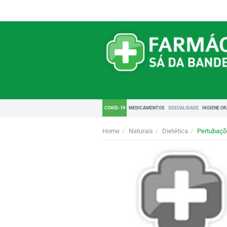
COVID-19
MEDICAMENTOS
SEXUALIDADE
HIGIENE O
Home
Naturais
Dietética
Pertubaçõ