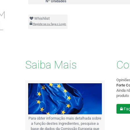
Nº Unidades
Whishlist
Registe-se ou faça o Login
Saiba Mais
Co
Opiniõe
Forte C
Ainda n
produto
Faç
Para obter informação mais detalhada sobre
a função destes ingredientes, pesquise a
base de dados da Comissão Europeia que