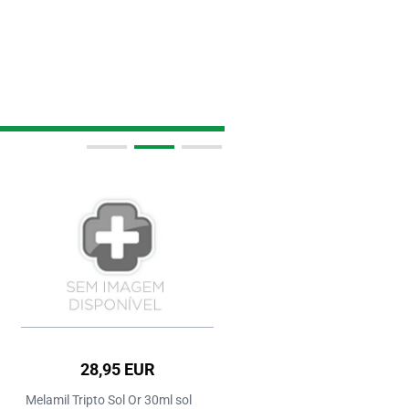
28,95 EUR
18,95 EUR
Melamil Tripto Sol Or 30ml sol
Aquilea Sono 1,95Mg Comp X