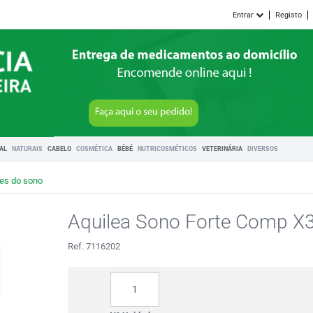
Entrar
Registo
RAL
NATURAIS
CABELO
COSMÉTICA
BÉBÉ
NUTRICOSMÉTICOS
VETERINÁRIA
DIVERSOS
es do sono
Aquilea Sono Forte Comp X
Ref. 7116202