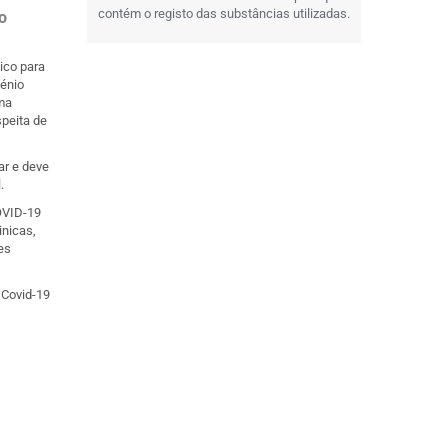
contém o registo das substâncias utilizadas.
o
ico para
génio
ma
speita de
ar e deve
.
OVID-19
nicas,
es
 Covid-19