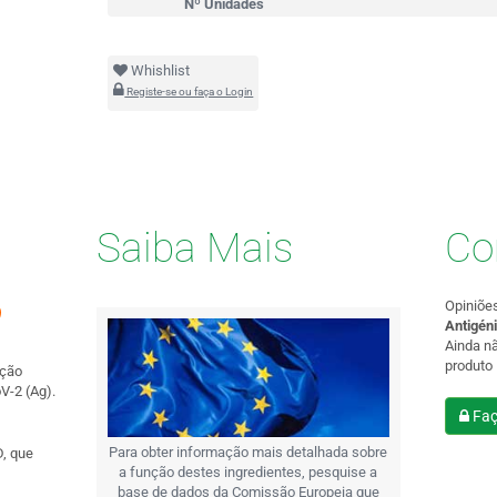
Nº Unidades
Whishlist
Registe-se ou faça o Login
Saiba Mais
Co
Opiniõe
9
Antigén
Ainda n
produto
eção
V-2 (Ag).
Faç
Para obter informação mais detalhada sobre
, que
a função destes ingredientes, pesquise a
base de dados da Comissão Europeia que