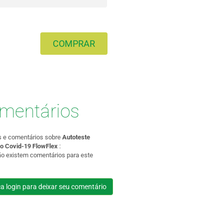
COMPRAR
mentários
s e comentários sobre
Autoteste
io Covid-19 FlowFlex
:
ão existem comentários para este
a login para deixar seu comentário