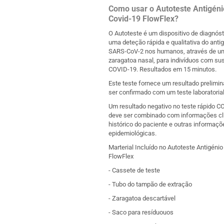
Como usar o Autoteste Antigéni
Covid-19 FlowFlex?
O Autoteste é um dispositivo de diagnóst
uma deteção rápida e qualitativa do anti
SARS-CoV-2 nos humanos, através de u
zaragatoa nasal, para indivíduos com su
COVID-19. Resultados em 15 minutos.
Este teste fornece um resultado prelimin
ser confirmado com um teste laboratorial
Um resultado negativo no teste rápido C
deve ser combinado com informações cli
histórico do paciente e outras informaçõ
epidemiológicas.
Marterial Incluído no Autoteste Antigénio
FlowFlex
- Cassete de teste
- Tubo do tampão de extração
- Zaragatoa descartável
- Saco para resíduouos