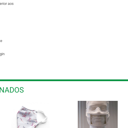
erior aos
te
gin
ONADOS