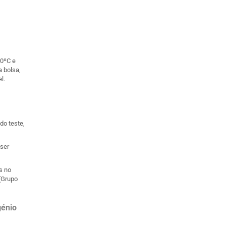
30ºC e
a bolsa,
l.
do teste,
 ser
s no
 (Grupo
génio