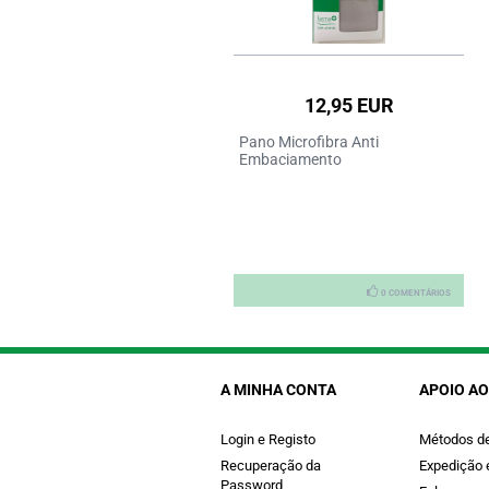
36,95 EUR
12,95 EUR
pete Desinfetante Azul 30
Pano Microfibra Anti
lhas
Embaciamento
0 COMENTÁRIOS
0 COMENTÁRIOS
A MINHA CONTA
APOIO AO
Login e Registo
Métodos d
Recuperação da
Expedição 
Password