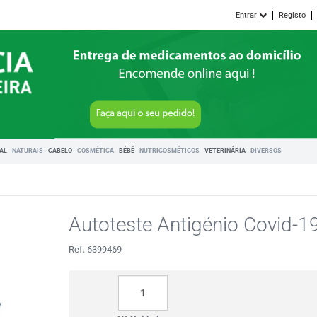
Entrar
Registo
RAL
NATURAIS
CABELO
COSMÉTICA
BÉBÉ
NUTRICOSMÉTICOS
VETERINÁRIA
DIVERSOS
Autoteste Antigénio Covid-1
Ref. 6399469