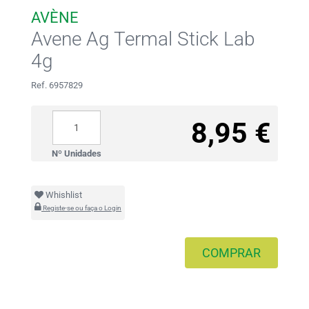
AVÈNE
Avene Ag Termal Stick Lab
4g
Ref. 6957829
8,95 €
Nº Unidades
Whishlist
Registe-se ou faça o Login
COMPRAR