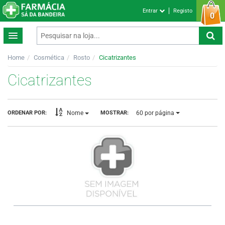
Entrar
Registo
0
Home
Cosmética
Rosto
Cicatrizantes
Cicatrizantes
60
por página
ORDENAR POR:
MOSTRAR:
Nome