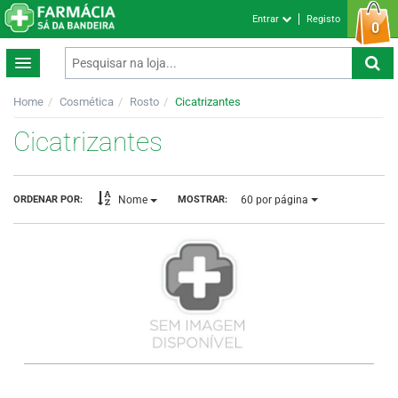
Entrar
Registo
0
Home
Cosmética
Rosto
Cicatrizantes
Cicatrizantes
60
por página
ORDENAR POR:
MOSTRAR:
Nome