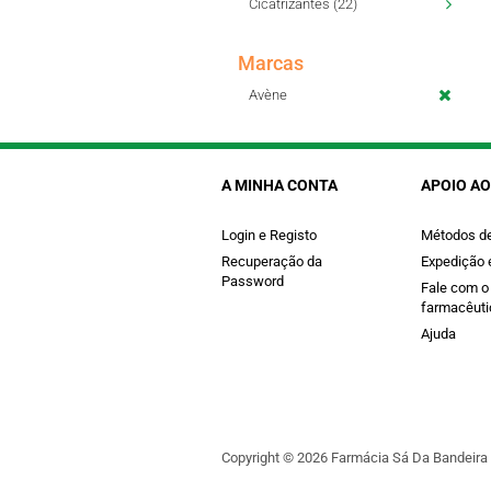
Cicatrizantes (22)
Marcas
Avène
A MINHA CONTA
APOIO AO
Login e Registo
Métodos d
Recuperação da
Expedição 
Password
Fale com o
farmacêuti
Ajuda
Copyright © 2026 Farmácia Sá Da Bandeira