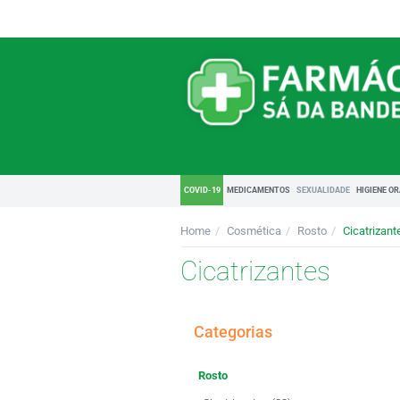
COVID-19
MEDICAMENTOS
SEXUALIDADE
HIGIENE O
Home
Cosmética
Rosto
Cicatrizant
Cicatrizantes
Categorias
Rosto