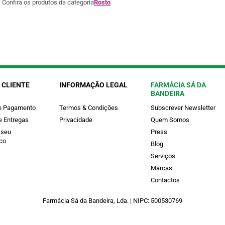
Confira os produtos da categoria
Rosto
 CLIENTE
INFORMAÇÃO LEGAL
FARMÁCIA SÁ DA
BANDEIRA
e Pagamento
Termos & Condições
Subscrever Newsletter
e Entregas
Privacidade
Quem Somos
 seu
Press
co
Blog
Serviços
Marcas
Contactos
Farmácia Sá da Bandeira, Lda. | NIPC: 500530769