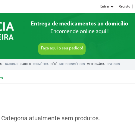
Entrar
Registo
RAL
NATURAIS
CABELO
COSMÉTICA
BÉBÉ
NUTRICOSMÉTICOS
VETERINÁRIA
DIVERSOS
es
Categoria atualmente sem produtos.