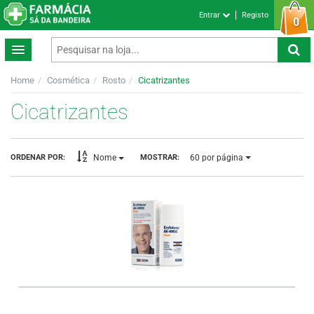
Entrar
Registo
0
Home
Cosmética
Rosto
Cicatrizantes
Cicatrizantes
60
por página
ORDENAR POR:
MOSTRAR:
Nome