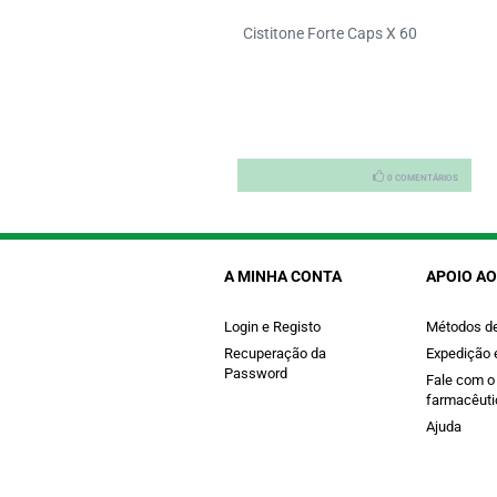
stitone Forte Bd Caps X60
Cistitone Forte Caps X 60
0 COMENTÁRIOS
0 COMENTÁRIOS
A MINHA CONTA
APOIO AO
Login e Registo
Métodos d
Recuperação da
Expedição 
Password
Fale com o
farmacêuti
Ajuda