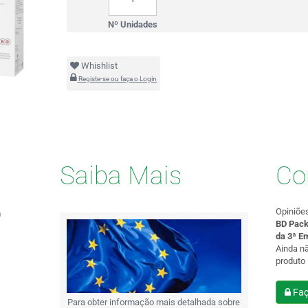
Nº Unidades
Whishlist
Registe-se ou faça o Login
Saiba Mais
Co
Opiniõe
m
BD Pack
da 3ª E
Ainda n
produto
Faç
Para obter informação mais detalhada sobre