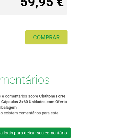
59,95 €
COMPRAR
mentários
s e comentários sobre
Cistitone Forte
 Cápsulas 3x60 Unidades com Oferta
mbalagem
:
ão existem comentários para este
a login para deixar seu comentário