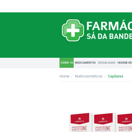
COVID-19
MEDICAMENTOS
SEXUALIDADE
HIGIENE O
Home
Nutricosméticos
Capilares