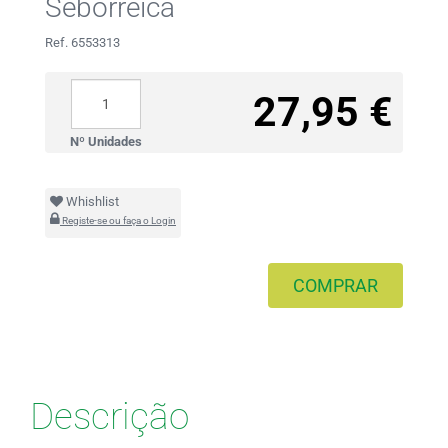
Seborreica
Ref. 6553313
27,95 €
Nº Unidades
Whishlist
Registe-se ou faça o Login
COMPRAR
Descrição