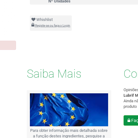
Nº Unidades
Whishlist
Registe-se ou faça o Login
Saiba Mais
Co
Opiniõe
Lubrif 
Ainda n
produto
Faç
Para obter informação mais detalhada sobre
a função destes ingredientes, pesquise a