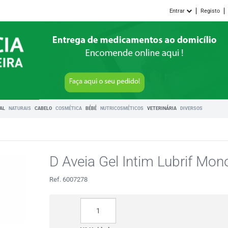
Entrar
Registo
RAL
NATURAIS
CABELO
COSMÉTICA
BÉBÉ
NUTRICOSMÉTICOS
VETERINÁRIA
DIVERSOS
D Aveia Gel Intim Lubrif Mo
Ref. 6007278