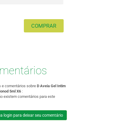
COMPRAR
mentários
s e comentários sobre
D Aveia Gel Intim
Monod 5ml X6
:
ão existem comentários para este
a login para deixar seu comentário