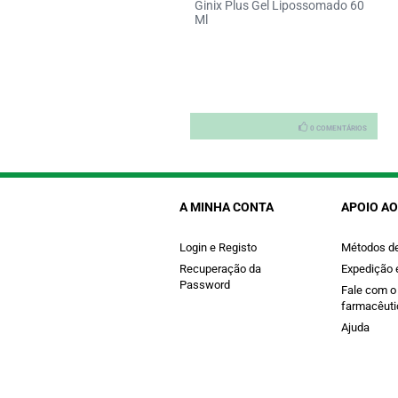
rex Naturals Hidratante Gel
Ginix Plus Gel Lipossomado 60
brif100
Ml
0 COMENTÁRIOS
0 COMENTÁRIOS
A MINHA CONTA
APOIO AO
Login e Registo
Métodos d
Recuperação da
Expedição 
Password
Fale com o
farmacêuti
Ajuda