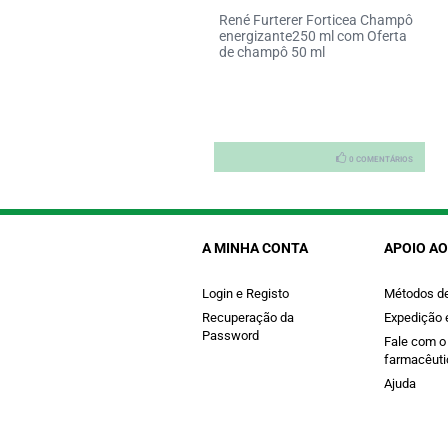
René Furterer Forticea Champô
stitone Fort Bd
energizante250 ml com Oferta
psX60+Iralton Ch200
de champô 50 ml
0 COMENTÁRIOS
0 COMENTÁRIOS
A MINHA CONTA
APOIO AO
Login e Registo
Métodos d
Recuperação da
Expedição 
Password
Fale com o
farmacêuti
Ajuda