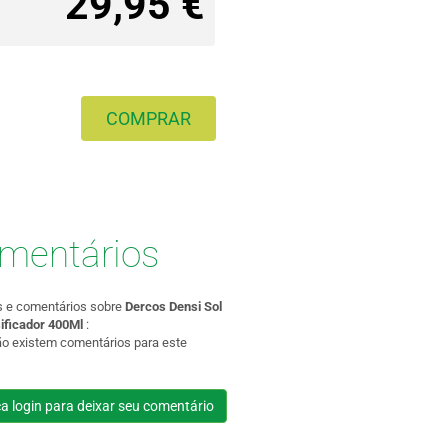
29,95 €
COMPRAR
mentários
s e comentários sobre
Dercos Densi Sol
ificador 400Ml
:
ão existem comentários para este
a login para deixar seu comentário