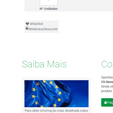
Nº Unidades
Whishlist
Registe-se ou faça o Login
Saiba Mais
Co
Opiniõe
Ch Dens
Ainda n
produto
Faç
Para obter informação mais detalhada sobre