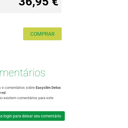
36,95 €
COMPRAR
mentários
s e comentários sobre
Easyslim Detox
0 ml
:
ão existem comentários para este
a login para deixar seu comentário