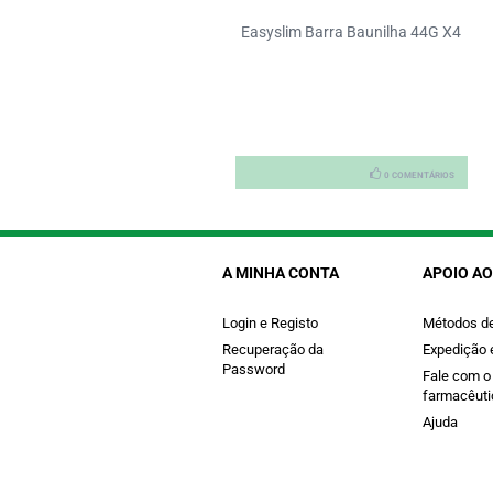
puralina Cut Caps X 84
Easyslim Barra Baunilha 44G X4
0 COMENTÁRIOS
0 COMENTÁRIOS
A MINHA CONTA
APOIO AO
Login e Registo
Métodos d
Recuperação da
Expedição 
Password
Fale com o
farmacêuti
Ajuda