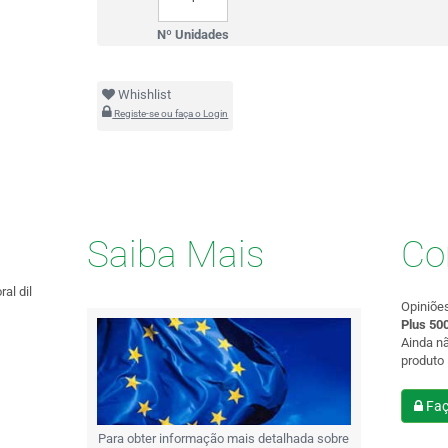
Nº Unidades
Whishlist
Registe-se ou faça o Login
Saiba Mais
Co
al dil
Opiniõe
Plus 50
Ainda n
produto
Faç
Para obter informação mais detalhada sobre