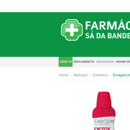
COVID-19
MEDICAMENTOS
SEXUALIDADE
HIGIENE O
Home
Naturais
Dietética
Emagreci