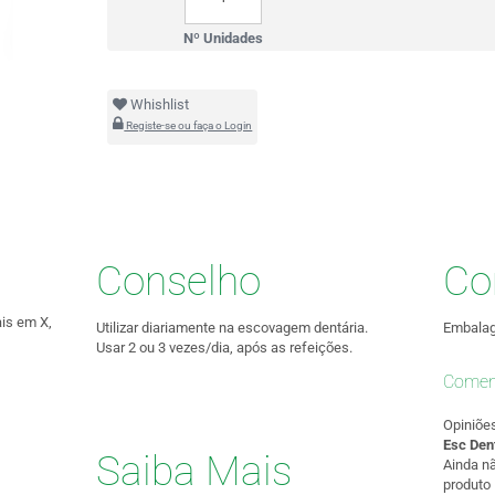
Nº Unidades
Whishlist
Registe-se ou faça o Login
Conselho
Co
is em X,
Utilizar diariamente na escovagem dentária.
Embalag
Usar 2 ou 3 vezes/dia, após as refeições.
Comen
Opiniõe
Esc Dent
Saiba Mais
Ainda n
produto