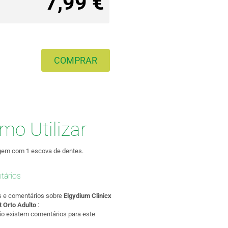
7,99 €
COMPRAR
mo Utilizar
em com 1 escova de dentes.
tários
s e comentários sobre
Elgydium Clinicx
 Orto Adulto
:
ão existem comentários para este