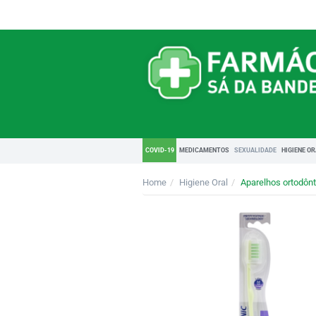
COVID-19
MEDICAMENTOS
SEXUALIDADE
HIGIENE O
Home
Higiene Oral
Aparelhos ortodôn