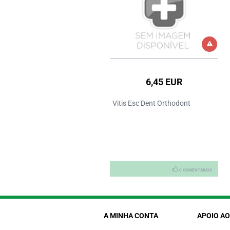
18,85 EUR
6,45 EUR
gydium Viagem Kit Ortodontia
Vitis Esc Dent Orthodont
0 COMENTÁRIOS
0 COMENTÁRIOS
A MINHA CONTA
APOIO AO