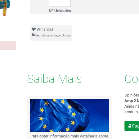
Nº Unidades
Whishlist
Registe-se ou faça o Login
Saiba Mais
Co
Opiniõe
Amp 2 M
Ainda n
produto
Faç
Para obter informação mais detalhada sobre