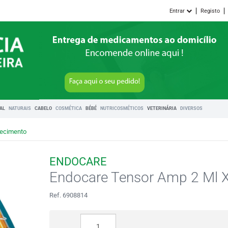
Entrar
Registo
RAL
NATURAIS
CABELO
COSMÉTICA
BÉBÉ
NUTRICOSMÉTICOS
VETERINÁRIA
DIVERSOS
hecimento
ENDOCARE
Endocare Tensor Amp 2 Ml 
Ref. 6908814