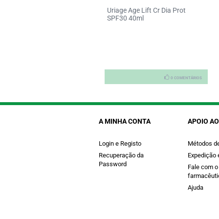
docare Fluido Tensor Olhos
Uriage Age Lift Cr Dia Prot
ml
SPF30 40ml
0 COMENTÁRIOS
0 COMENTÁRIOS
A MINHA CONTA
APOIO AO
Login e Registo
Métodos d
Recuperação da
Expedição 
Password
Fale com o
farmacêuti
Ajuda