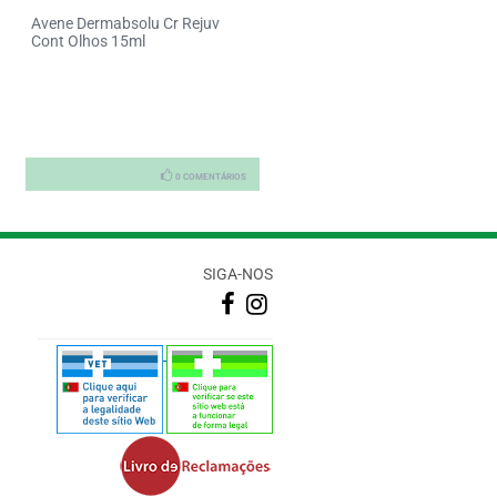
Avene Dermabsolu Cr Rejuv
Caudalie Premier Cru Cr Rico
Cont Olhos 15ml
Envelhec 50ml
0 COMENTÁRIOS
0 COMENTÁRI
SIGA-NOS