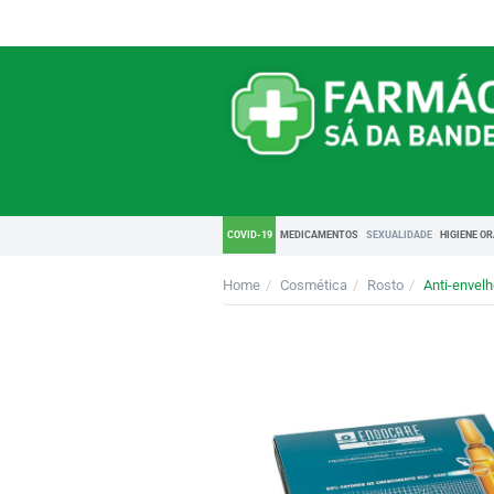
COVID-19
MEDICAMENTOS
SEXUALIDADE
HIGIENE O
Home
Cosmética
Rosto
Anti-envel