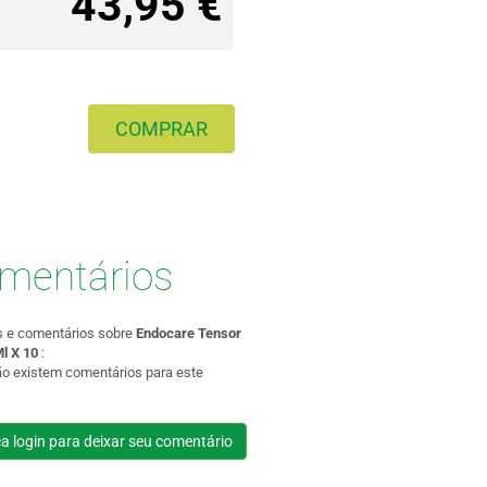
43,95 €
COMPRAR
mentários
s e comentários sobre
Endocare Tensor
l X 10
:
ão existem comentários para este
a login para deixar seu comentário