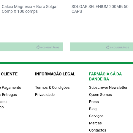
VITACE INFANTIL SOL ORAL
SOLGAR SELENIUM 200MG 50
150 ML SOL ORAL ML GELEIA
CAPS
REAL FRUCTO-
OLIGOSSACARIDOS LECITINA
SOJA AVEIA (AVENA SATIVA)
PROPOLIS ASCORBICO (ACIDO)
(VITAMINA C) ZINCO (SULFATO)
0 COMENTÁRIOS
0 COMENTÁRIOS
 CLIENTE
INFORMAÇÃO LEGAL
FARMÁCIA SÁ DA
BANDEIRA
e Pagamento
Termos & Condições
Subscrever Newsletter
e Entregas
Privacidade
Quem Somos
 seu
Press
co
Blog
Serviços
Marcas
Contactos