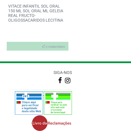
VITAMINA D3 2200IU X 100
Pure Encapsulat Ferro-C Caps
CAPS
X60
0 COMENTÁRIOS
0 COMENTÁRIOS
SIGA-NOS