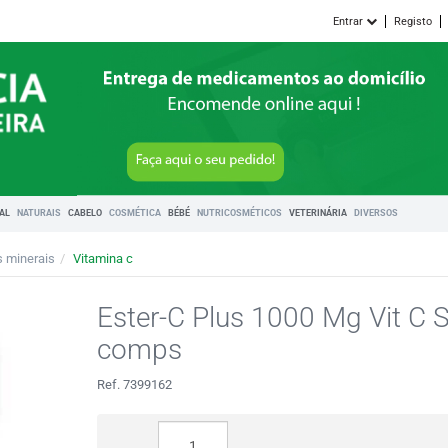
Entrar
Registo
RAL
NATURAIS
CABELO
COSMÉTICA
BÉBÉ
NUTRICOSMÉTICOS
VETERINÁRIA
DIVERSOS
s minerais
Vitamina c
Ester-C Plus 1000 Mg Vit C
comps
Ref. 7399162