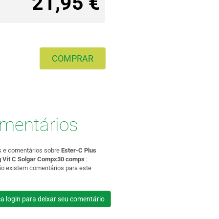
21,95 €
COMPRAR
mentários
s e comentários sobre
Ester-C Plus
 Vit C Solgar Compx30 comps
:
ão existem comentários para este
a login para deixar seu comentário