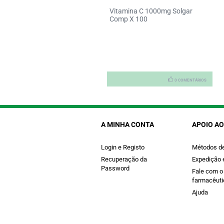
amina C 1000mg Solgar
Calcio Magnesio + Boro Solgar
p X 100
Comp X 100 comps
0 COMENTÁRIOS
0 COMENTÁRIOS
A MINHA CONTA
APOIO AO
Login e Registo
Métodos d
Recuperação da
Expedição 
Password
Fale com o
farmacêuti
Ajuda