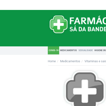
COVID-19
MEDICAMENTOS
SEXUALIDADE
HIGIENE O
Home
Medicamentos
Vitaminas e sai