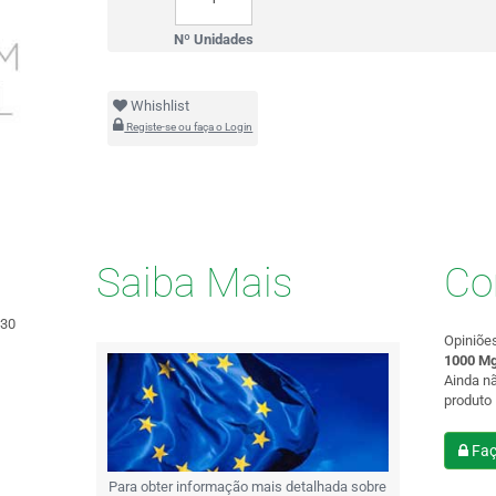
Nº Unidades
Whishlist
Registe-se ou faça o Login
Saiba Mais
Co
x30
Opiniõe
1000 Mg
Ainda n
produto
Faç
Para obter informação mais detalhada sobre