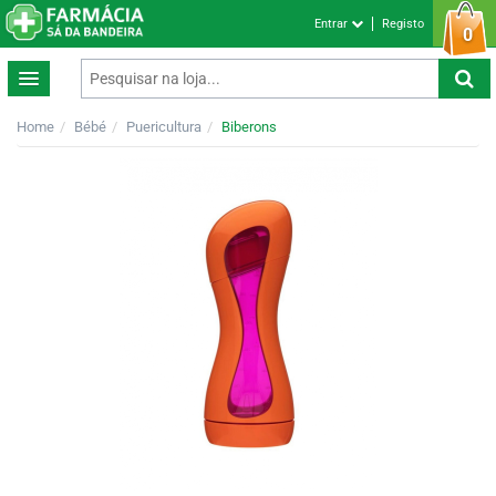
Entrar
Registo
0
Home
Bébé
Puericultura
Biberons