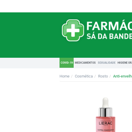
COVID-19
MEDICAMENTOS
SEXUALIDADE
HIGIENE O
Home
Cosmética
Rosto
Anti-envel