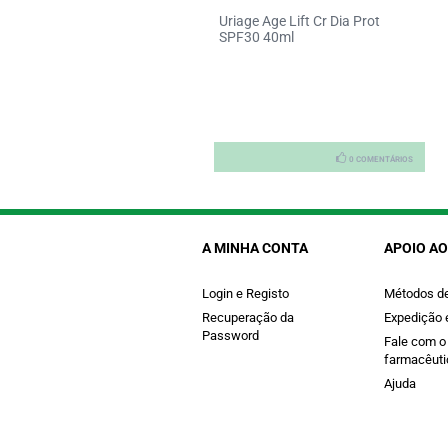
docare Fluido Tensor Olhos
Uriage Age Lift Cr Dia Prot
ml
SPF30 40ml
0 COMENTÁRIOS
0 COMENTÁRIOS
A MINHA CONTA
APOIO AO
Login e Registo
Métodos d
Recuperação da
Expedição 
Password
Fale com o
farmacêuti
Ajuda