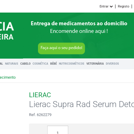
Entrar
Registo
RAL
NATURAIS
CABELO
COSMÉTICA
BÉBÉ
NUTRICOSMÉTICOS
VETERINÁRIA
DIVERSOS
hecimento
LIERAC
Lierac Supra Rad Serum Det
Ref. 6262279