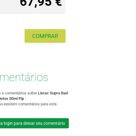
67,95 €
COMPRAR
mentários
s e comentários sobre
Lierac Supra Rad
etox 30ml Pip
:
ão existem comentários para este
a login para deixar seu comentário