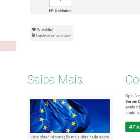
Nº Unidades
Whishlist
Registe-se ou faça o Login
Saiba Mais
Co
Opiniõe
Serum D
Ainda n
produto
Faç
Para obter informação mais detalhada sobre