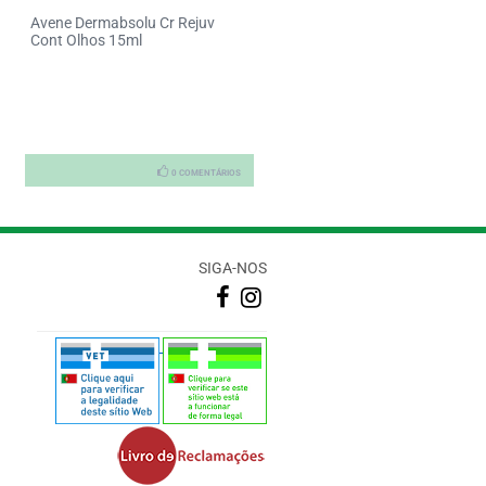
Avene Dermabsolu Cr Rejuv
Caudalie Premier Cru Cr Rico
Cont Olhos 15ml
Envelhec 50ml
0 COMENTÁRIOS
0 COMENTÁRI
SIGA-NOS