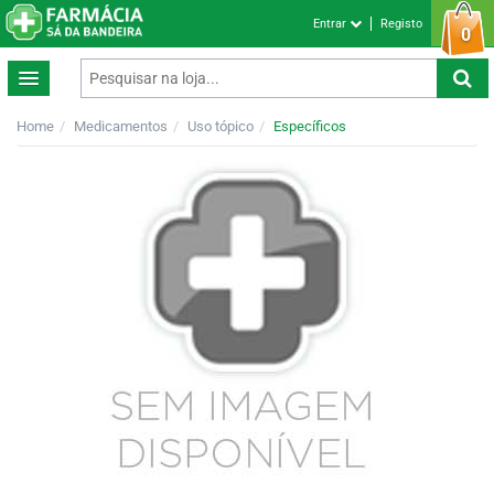
Entrar
Registo
0
Home
Medicamentos
Uso tópico
Específicos