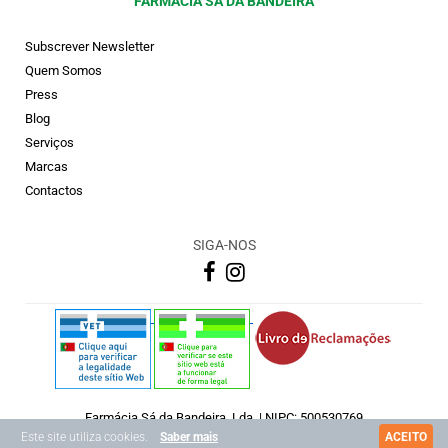
FARMÁCIA SÁ DA BANDEIRA
Subscrever Newsletter
Quem Somos
Press
Blog
Serviços
Marcas
Contactos
SIGA-NOS
Farmácia Sá da Bandeira, Lda. | NIPC: 500530769
Copyright © 2026 Farmácia Sá Da Bandeira
Este site utiliza cookies.
Saber mais
ACEITO