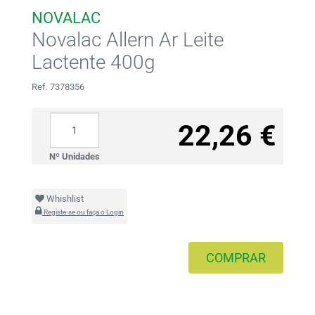
NOVALAC
Novalac Allern Ar Leite
Lactente 400g
Ref. 7378356
22,26 €
Nº Unidades
Whishlist
Registe-se ou faça o Login
COMPRAR