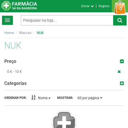
Entrar
Registo
0
Home
Marcas
NUK
NUK
Preço
0 € - 10 €
Categorias
60
por página
ORDENAR POR:
MOSTRAR:
Nome