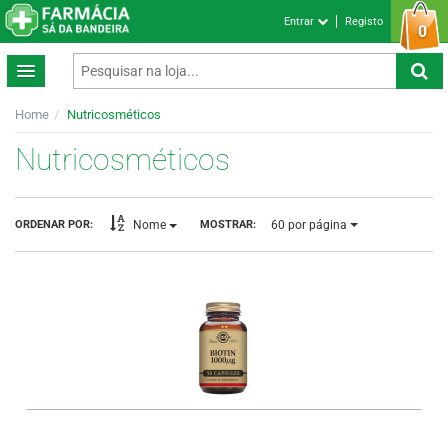
Entrar
Registo
0
Home
Nutricosméticos
Nutricosméticos
60
por página
ORDENAR POR:
MOSTRAR:
Nome