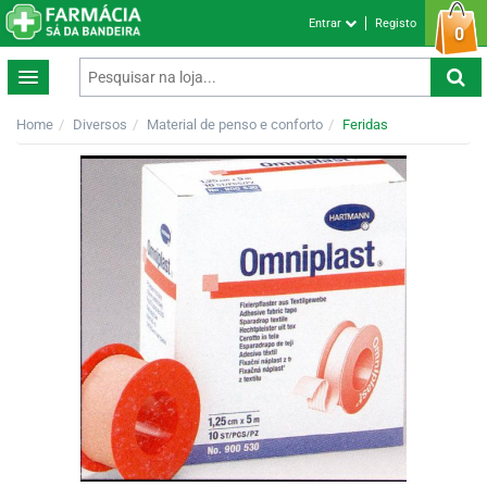
Entrar
Registo
0
Home
Diversos
Material de penso e conforto
Feridas