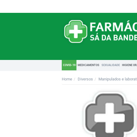
COVID-19
MEDICAMENTOS
SEXUALIDADE
HIGIENE O
Home
Diversos
Manipulados e laborat