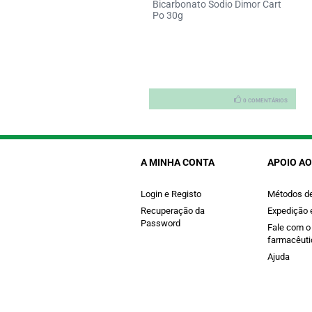
Bicarbonato Sodio Dimor Cart
etona Dimor 60ml
Po 30g
0 COMENTÁRIOS
0 COMENTÁRIOS
A MINHA CONTA
APOIO AO
Login e Registo
Métodos d
Recuperação da
Expedição 
Password
Fale com o
farmacêuti
Ajuda