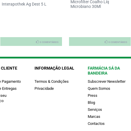
Microfilter Coalho Líq
Interapothek Ag Dest 5 L
Microbiano 30Ml
0 COMENTÁRIOS
0 COMENTÁRIOS
 CLIENTE
INFORMAÇÃO LEGAL
FARMÁCIA SÁ DA
BANDEIRA
e Pagamento
Termos & Condições
Subscrever Newsletter
e Entregas
Privacidade
Quem Somos
 seu
Press
co
Blog
Serviços
Marcas
Contactos