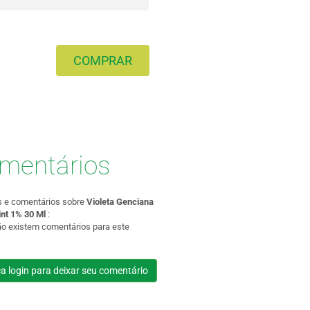
COMPRAR
mentários
s e comentários sobre
Violeta Genciana
int 1% 30 Ml
:
ão existem comentários para este
a login para deixar seu comentário