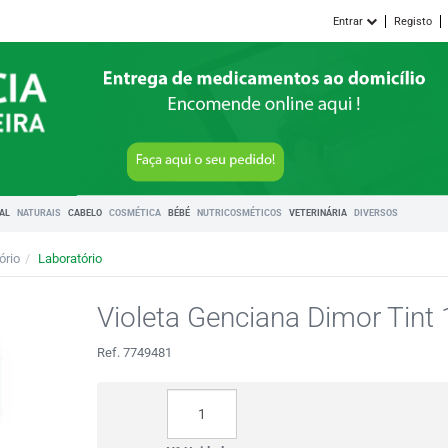
Entrar
Registo
RAL
NATURAIS
CABELO
COSMÉTICA
BÉBÉ
NUTRICOSMÉTICOS
VETERINÁRIA
DIVERSOS
ório
Laboratório
Violeta Genciana Dimor Tint
Ref. 7749481