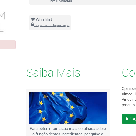
Nº Unidades
Whishlist
Registe-se ou faça o Login
Saiba Mais
Co
Opiniõe
Dimor T
Ainda n
produto
Faç
Para obter informação mais detalhada sobre
a função destes ingredientes, pesquise a