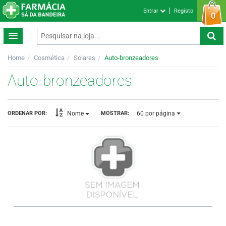
Entrar
Registo
0
Home
Cosmética
Solares
Auto-bronzeadores
Auto-bronzeadores
60
por página
ORDENAR POR:
MOSTRAR:
Nome