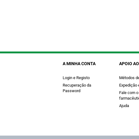
A MINHA CONTA
APOIO AO
Login e Registo
Métodos d
Recuperação da
Expedição 
Password
Fale com o
farmacêuti
Ajuda