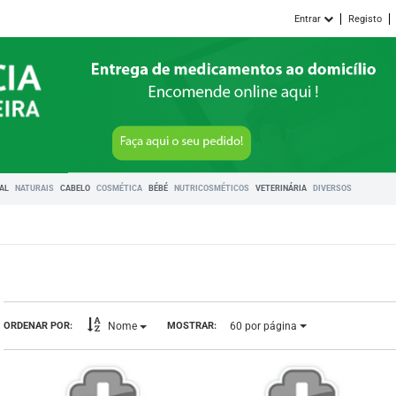
Entrar
Registo
RAL
NATURAIS
CABELO
COSMÉTICA
BÉBÉ
NUTRICOSMÉTICOS
VETERINÁRIA
DIVERSOS
60
por página
ORDENAR POR:
MOSTRAR:
Nome