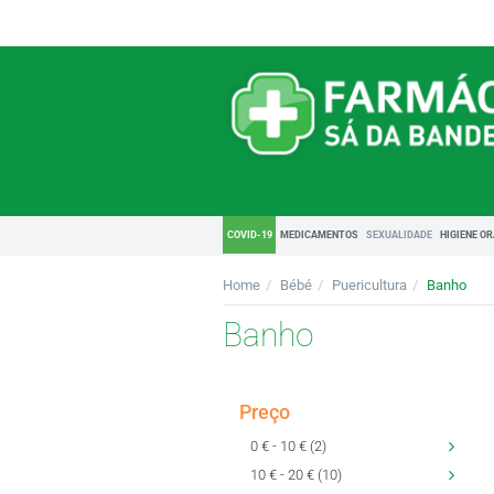
COVID-19
MEDICAMENTOS
SEXUALIDADE
HIGIENE O
Home
Bébé
Puericultura
Banho
Banho
Preço
0 € - 10 € (2)
10 € - 20 € (10)