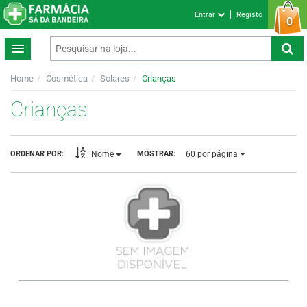
Entrar
Registo
0
Home
Cosmética
Solares
Crianças
Crianças
60
por página
ORDENAR POR:
MOSTRAR:
Nome