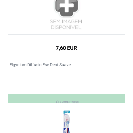
7,60 EUR
Elgydium Diffusio Esc Dent Suave
0 COMENTÁRIOS