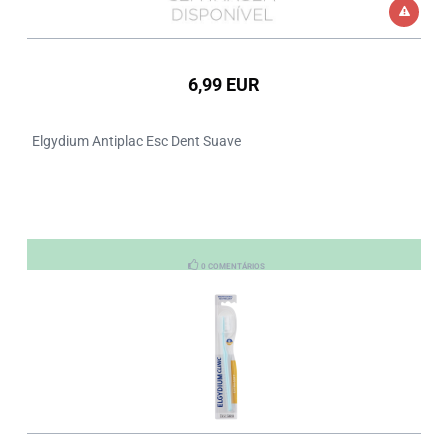
6,99 EUR
Elgydium Antiplac Esc Dent Suave
0 COMENTÁRIOS