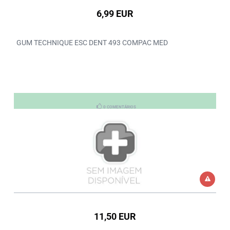
6,99 EUR
GUM TECHNIQUE ESC DENT 493 COMPAC MED
0 COMENTÁRIOS
11,50 EUR