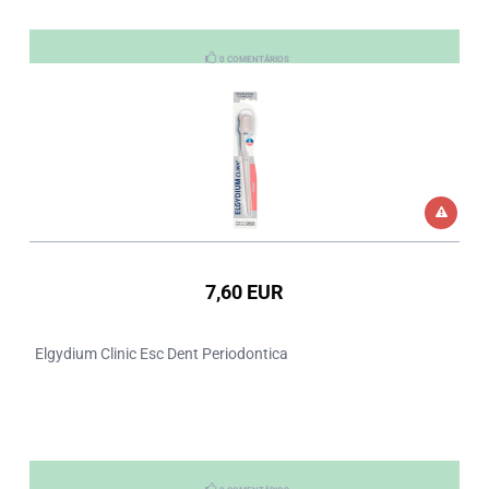
0 COMENTÁRIOS
7,60 EUR
Elgydium Clinic Esc Dent Periodontica