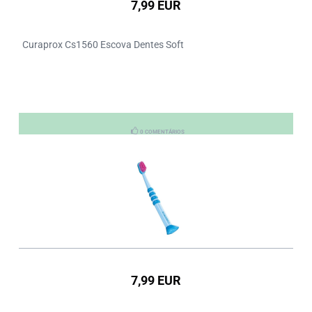
7,99 EUR
Curaprox Cs1560 Escova Dentes Soft
0 COMENTÁRIOS
7,99 EUR