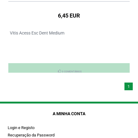
6,45 EUR
Vitis Acess Esc Dent Medium
0 COMENTÁRIOS
1
A MINHA CONTA
Login e Registo
Recuperação da Password