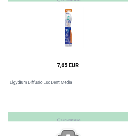
0 COMENTÁRIOS
7,65 EUR
Elgydium Diffusio Esc Dent Media
0 COMENTÁRIOS