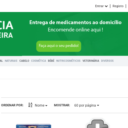
Entrar
Registo
RAL
NATURAIS
CABELO
COSMÉTICA
BÉBÉ
NUTRICOSMÉTICOS
VETERINÁRIA
DIVERSOS
60
por página
ORDENAR POR:
MOSTRAR:
Nome