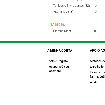
Tónicos e Energizantes (32)
Vitamina c (18)
Marcas
Breathe Right
A MINHA CONTA
APOIO AO
Login e Registo
Métodos d
Recuperação da
Expedição 
Password
Fale com o
farmacêuti
Ajuda