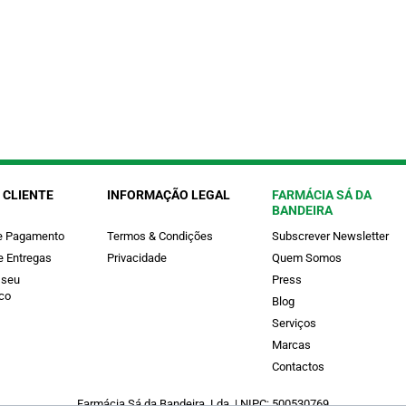
 CLIENTE
INFORMAÇÃO LEGAL
FARMÁCIA SÁ DA
BANDEIRA
e Pagamento
Termos & Condições
Subscrever Newsletter
e Entregas
Privacidade
Quem Somos
 seu
Press
co
Blog
Serviços
Marcas
Contactos
Farmácia Sá da Bandeira, Lda. | NIPC: 500530769