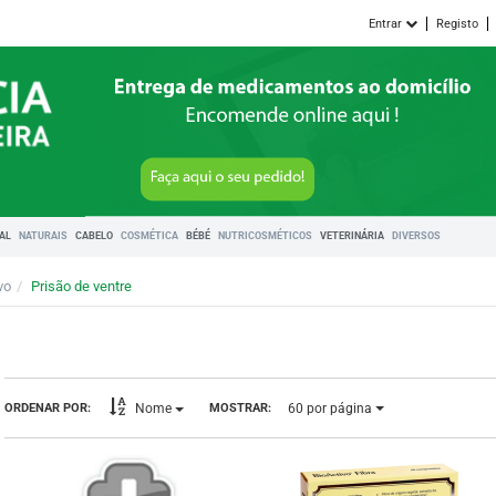
Entrar
Registo
RAL
NATURAIS
CABELO
COSMÉTICA
BÉBÉ
NUTRICOSMÉTICOS
VETERINÁRIA
DIVERSOS
vo
Prisão de ventre
60
por página
ORDENAR POR:
MOSTRAR:
Nome