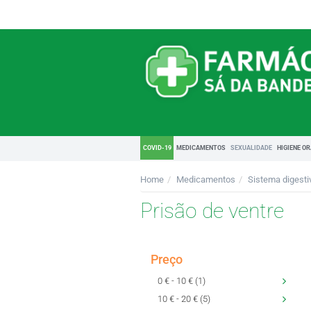
COVID-19
MEDICAMENTOS
SEXUALIDADE
HIGIENE O
Home
Medicamentos
Sistema digesti
Prisão de ventre
Preço
0 € - 10 € (1)
10 € - 20 € (5)