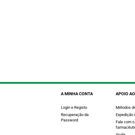
A MINHA CONTA
APOIO AO
Login e Registo
Métodos d
Recuperação da
Expedição 
Password
Fale com o
farmacêuti
Ajuda