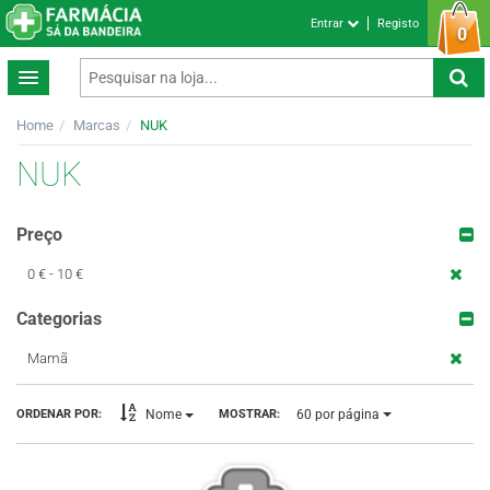
Entrar
Registo
0
Home
Marcas
NUK
NUK
Preço
0 € - 10 €
Categorias
Mamã
60
por página
ORDENAR POR:
MOSTRAR:
Nome