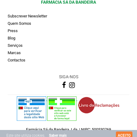
FARMÁCIA SÁ DA BANDEIRA
Subscrever Newsletter
Quem Somos
Press
Blog
Serviços
Marcas
Contactos
SIGA-NOS
Farmácia Sá da Bandeira, Lda. | NIPC: 500530769
Copyright © 2026 Farmácia Sá Da Bandeira
Este site utiliza cookies.
Saber mais
ACEITO