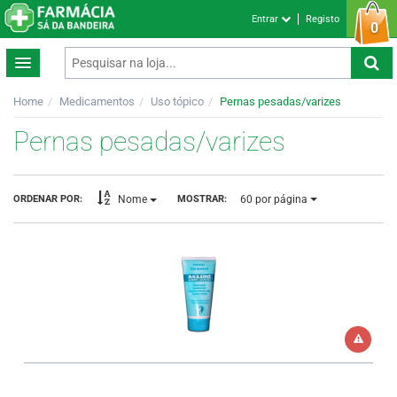
Entrar
Registo
0
Home
Medicamentos
Uso tópico
Pernas pesadas/varizes
Pernas pesadas/varizes
60
por página
ORDENAR POR:
MOSTRAR:
Nome