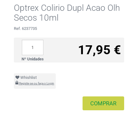
Optrex Colirio Dupl Acao Olh
Secos 10ml
Ref. 6237735
17,95 €
Nº Unidades
Whishlist
Registe-se ou faça o Login
COMPRAR