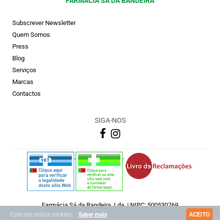
FARMÁCIA SÁ DA BANDEIRA
Subscrever Newsletter
Quem Somos
Press
Blog
Serviços
Marcas
Contactos
SIGA-NOS
Farmácia Sá da Bandeira, Lda. | NIPC: 500530769
Copyright © 2026 Farmácia Sá Da Bandeira
Este site utiliza cookies.
Saber mais
ACEITO