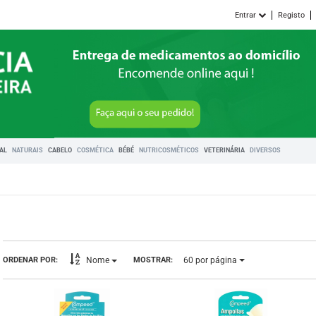
Entrar
Registo
RAL
NATURAIS
CABELO
COSMÉTICA
BÉBÉ
NUTRICOSMÉTICOS
VETERINÁRIA
DIVERSOS
60
por página
ORDENAR POR:
MOSTRAR:
Nome