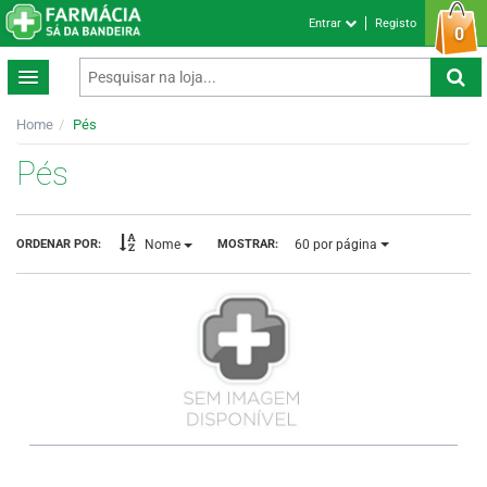
Entrar
Registo
0
Home
Pés
Pés
60
por página
ORDENAR POR:
MOSTRAR:
Nome